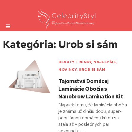
Kategória: Urob si sám
BEAUTY TRENDY
,
NAJLEPŠIE
,
NOVINKY
,
UROB SI SÁM
Tajomstvá Domácej
Laminácie Obočia s
Nanobrow Lamination Kit
Napriek tomu, že laminácia obočia
je známa už dlhšiu dobu, super-
populárnou domácou kúrou sa
stala až v posledných pár
sezónach… …