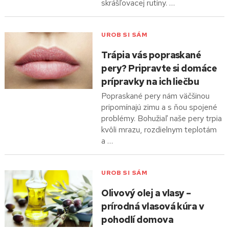
skrášľovacej rutiny. …
UROB SI SÁM
Trápia vás popraskané
pery? Pripravte si domáce
prípravky na ich liečbu
Popraskané pery nám väčšinou
pripomínajú zimu a s ňou spojené
problémy. Bohužiaľ naše pery trpia
kvôli mrazu, rozdielnym teplotám
a …
UROB SI SÁM
Olivový olej a vlasy –
prírodná vlasová kúra v
pohodlí domova