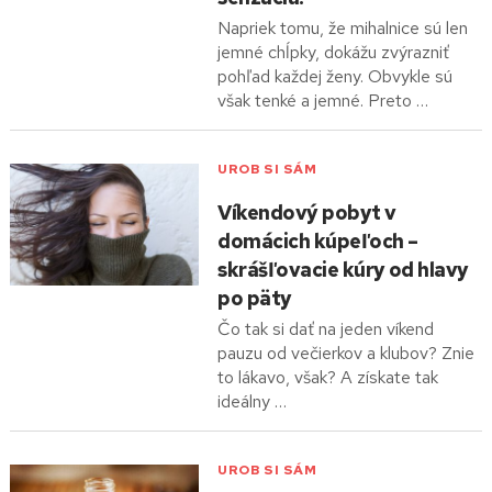
Napriek tomu, že mihalnice sú len
jemné chĺpky, dokážu zvýrazniť
pohľad každej ženy. Obvykle sú
však tenké a jemné. Preto …
UROB SI SÁM
Víkendový pobyt v
domácich kúpeľoch –
skrášľovacie kúry od hlavy
po päty
Čo tak si dať na jeden víkend
pauzu od večierkov a klubov? Znie
to lákavo, však? A získate tak
ideálny …
UROB SI SÁM