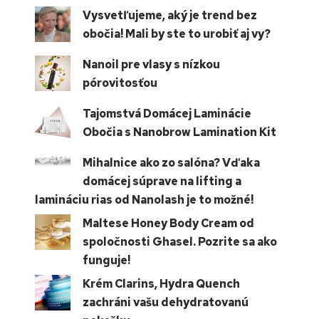
Vysvetľujeme, aký je trend bez
obočia! Mali by ste to urobiť aj vy?
Nanoil pre vlasy s nízkou
pórovitosťou
Tajomstvá Domácej Laminácie
Obočia s Nanobrow Lamination Kit
Mihalnice ako zo salóna? Vďaka
domácej súprave na lifting a
lamináciu rias od Nanolash je to možné!
Maltese Honey Body Cream od
spoločnosti Ghasel. Pozrite sa ako
funguje!
Krém Clarins, Hydra Quench
zachráni vašu dehydratovanú