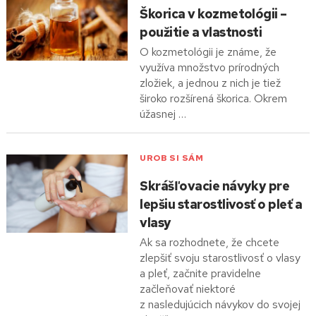
Škorica v kozmetológii –
použitie a vlastnosti
O kozmetológii je známe, že
využíva množstvo prírodných
zložiek, a jednou z nich je tiež
široko rozšírená škorica. Okrem
úžasnej …
UROB SI SÁM
Skrášľovacie návyky pre
lepšiu starostlivosť o pleť a
vlasy
Ak sa rozhodnete, že chcete
zlepšiť svoju starostlivosť o vlasy
a pleť, začnite pravidelne
začleňovať niektoré
z nasledujúcich návykov do svojej