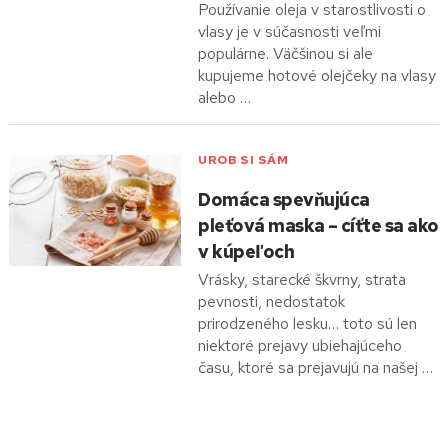
Používanie oleja v starostlivosti o
vlasy je v súčasnosti veľmi
populárne. Väčšinou si ale
kupujeme hotové olejčeky na vlasy
alebo …
UROB SI SÁM
Domáca spevňujúca
pleťová maska – cíťte sa ako
v kúpeľoch
Vrásky, starecké škvrny, strata
pevnosti, nedostatok
prirodzeného lesku… toto sú len
niektoré prejavy ubiehajúceho
času, ktoré sa prejavujú na našej …