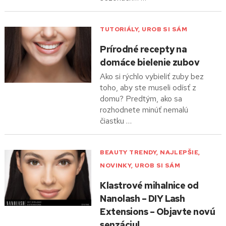
TUTORIÁLY
,
UROB SI SÁM
Prírodné recepty na
domáce bielenie zubov
Ako si rýchlo vybieliť zuby bez
toho, aby ste museli odísť z
domu? Predtým, ako sa
rozhodnete minúť nemalú
čiastku …
BEAUTY TRENDY
,
NAJLEPŠIE
,
NOVINKY
,
UROB SI SÁM
Klastrové mihalnice od
Nanolash – DIY Lash
Extensions – Objavte novú
senzáciu!