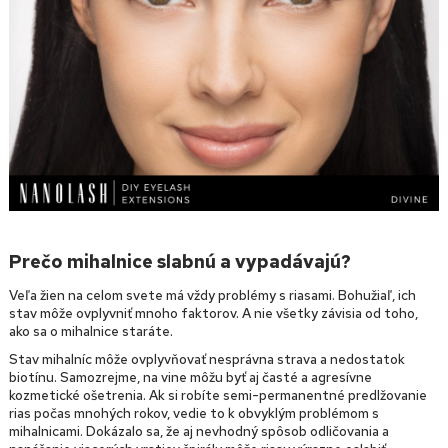
Prečo mihalnice slabnú a vypadávajú?
Veľa žien na celom svete má vždy problémy s riasami. Bohužiaľ, ich
stav môže ovplyvniť mnoho faktorov. A nie všetky závisia od toho,
ako sa o mihalnice staráte.
Stav mihalníc môže ovplyvňovať nesprávna strava a nedostatok
biotínu. Samozrejme, na vine môžu byť aj časté a agresívne
kozmetické ošetrenia. Ak si robíte semi-permanentné predlžovanie
rias počas mnohých rokov, vedie to k obvyklým problémom s
mihalnicami. Dokázalo sa, že aj nevhodný spôsob odličovania a