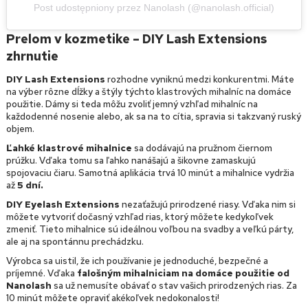
Post udostępniony przez Nanolash (@nanolash.official)
Prelom v kozmetike – DIY Lash Extensions
zhrnutie
DIY Lash Extensions
rozhodne vyniknú medzi konkurentmi. Máte
na výber rôzne dĺžky a štýly týchto klastrových mihalníc na domáce
použitie. Dámy si teda môžu zvoliť jemný vzhľad mihalníc na
každodenné nosenie alebo, ak sa na to cítia, spravia si takzvaný ruský
objem.
Ľahké klastrové mihalnice
sa dodávajú na pružnom čiernom
prúžku. Vďaka tomu sa ľahko nanášajú a šikovne zamaskujú
spojovaciu čiaru. Samotná aplikácia trvá 10 minút a mihalnice vydržia
až
5 dní.
DIY Eyelash Extensions
nezaťažujú prirodzené riasy. Vďaka nim si
môžete vytvoriť dočasný vzhľad rias, ktorý môžete kedykoľvek
zmeniť. Tieto mihalnice sú ideálnou voľbou na svadby a veľkú párty,
ale aj na spontánnu prechádzku.
Výrobca sa uistil, že ich používanie je jednoduché, bezpečné a
príjemné. Vďaka
falošným mihalniciam na domáce použitie od
Nanolash
sa už nemusíte obávať o stav vašich prirodzených rias. Za
10 minút môžete opraviť akékoľvek nedokonalosti!