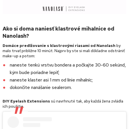
Ako si doma naniesť klastrové mihalnice od
Nanolash?
Domáce predlžovanie s klastrovými riasami od Nanolash
by
malo trvať približne 10 minút. Najprv by ste si mali dôkladne odstrániť
make-up a potom:
naneste tenkú vrstvu bondera a počkajte 30-60 sekúnd,
kým bude poriadne lepiť;
naneste klaster asi 1 mm od línie mihalníc;
dokončite nanášanie sealerom.
DIY Eyelash Extensions
sú navrhnuté tak, aby každá žena zvládla
ich použitie.