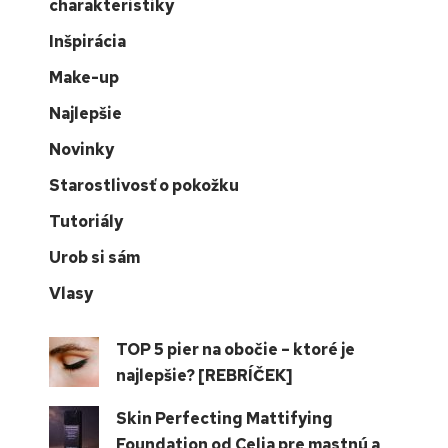
charakteristiky
Inšpirácia
Make-up
Najlepšie
Novinky
Starostlivosť o pokožku
Tutoriály
Urob si sám
Vlasy
TOP 5 pier na obočie – ktoré je
najlepšie? [REBRÍČEK]
Skin Perfecting Mattifying
Foundation od Celia pre mastnú a