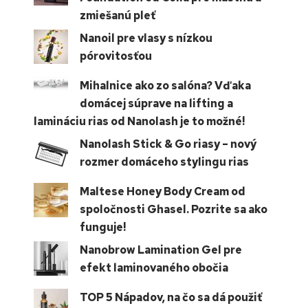
zmiešanú pleť
Nanoil pre vlasy s nízkou
pórovitosťou
Mihalnice ako zo salóna? Vďaka
domácej súprave na lifting a
lamináciu rias od Nanolash je to možné!
Nanolash Stick & Go riasy – nový
rozmer domáceho stylingu rias
Maltese Honey Body Cream od
spoločnosti Ghasel. Pozrite sa ako
funguje!
Nanobrow Lamination Gel pre
efekt laminovaného obočia
TOP 5 Nápadov, na čo sa dá použiť