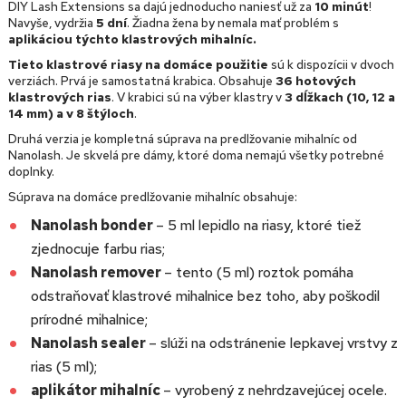
DIY Lash Extensions sa dajú jednoducho naniesť už za
10 minút
!
Navyše, vydržia
5 dní
. Žiadna žena by nemala mať problém s
aplikáciou týchto klastrových mihalníc.
Tieto klastrové riasy na domáce použitie
sú k dispozícii v dvoch
verziách. Prvá je samostatná krabica. Obsahuje
36 hotových
klastrových rias
. V krabici sú na výber klastry v
3 dĺžkach (10, 12 a
14 mm) a v 8 štýloch
.
Druhá verzia je kompletná súprava na predlžovanie mihalníc od
Nanolash. Je skvelá pre dámy, ktoré doma nemajú všetky potrebné
doplnky.
Súprava na domáce predlžovanie mihalníc obsahuje:
Nanolash bonder
– 5 ml lepidlo na riasy, ktoré tiež
zjednocuje farbu rias;
Nanolash remover
– tento (5 ml) roztok pomáha
odstraňovať klastrové mihalnice bez toho, aby poškodil
prírodné mihalnice;
Nanolash sealer
– slúži na odstránenie lepkavej vrstvy z
rias (5 ml);
aplikátor mihalníc
– vyrobený z nehrdzavejúcej ocele.