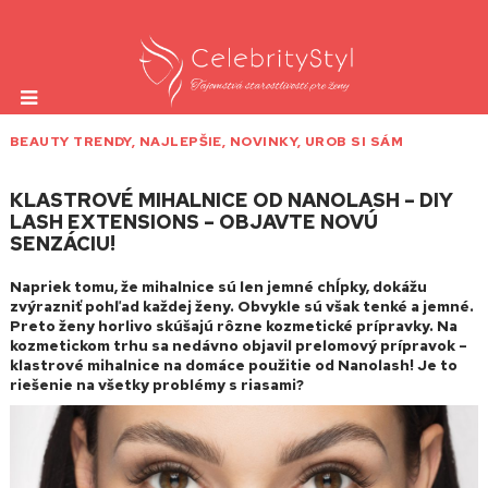
BEAUTY TRENDY
,
NAJLEPŠIE
,
NOVINKY
,
UROB SI SÁM
KLASTROVÉ MIHALNICE OD NANOLASH – DIY
LASH EXTENSIONS – OBJAVTE NOVÚ
SENZÁCIU!
Napriek tomu, že mihalnice sú len jemné chĺpky, dokážu
zvýrazniť pohľad každej ženy. Obvykle sú však tenké a jemné.
Preto ženy horlivo skúšajú rôzne kozmetické prípravky. Na
kozmetickom trhu sa nedávno objavil prelomový prípravok –
klastrové mihalnice na domáce použitie od Nanolash! Je to
riešenie na všetky problémy s riasami?