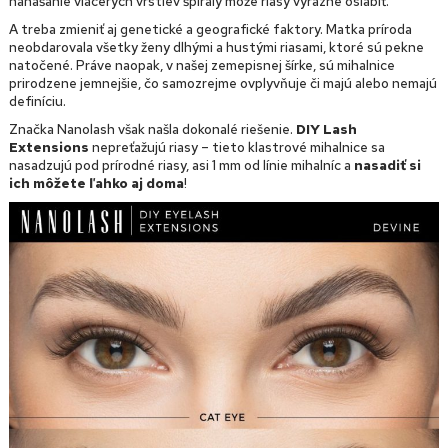
nanášanie viacerých vrstiev špirály môže riasy výrazne oslabiť.
A treba zmieniť aj genetické a geografické faktory. Matka príroda
neobdarovala všetky ženy dlhými a hustými riasami, ktoré sú pekne
natočené. Práve naopak, v našej zemepisnej šírke, sú mihalnice
prirodzene jemnejšie, čo samozrejme ovplyvňuje či majú alebo nemajú
definíciu.
Značka Nanolash však našla dokonalé riešenie.
DIY Lash
Extensions
nepreťažujú riasy – tieto klastrové mihalnice sa
nasadzujú pod prírodné riasy, asi 1 mm od línie mihalníc a
nasadiť si
ich môžete ľahko aj doma
!