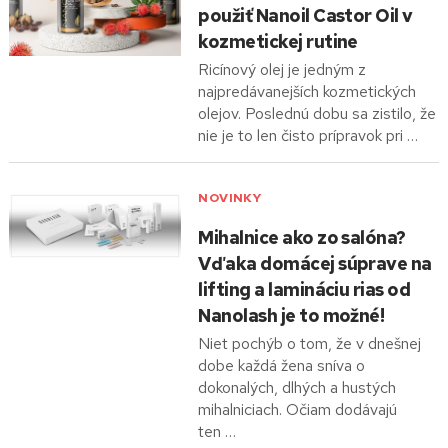
použiť Nanoil Castor Oil v
kozmetickej rutine
Ricínový olej je jedným z
najpredávanejších kozmetických
olejov. Poslednú dobu sa zistilo, že
nie je to len čisto prípravok pri …
NOVINKY
Mihalnice ako zo salóna?
Vďaka domácej súprave na
lifting a lamináciu rias od
Nanolash je to možné!
Niet pochýb o tom, že v dnešnej
dobe každá žena sníva o
dokonalých, dlhých a hustých
mihalniciach. Očiam dodávajú
ten …