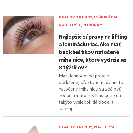
BEAUTY TRENDY
,
INŠPIRÁCIA
,
NAJLEPŠIE
,
NOVINKY
Najlepšie súpravy na lifting
a lamináciu rias. Ako mať
bez klieštikov natočené
mihalnice, ktoré vydržia až
8 týždňov?
Mať dennodenne presne
oddelené, efektívne nadvihnuté a
natočené mihalnice sa zdá byť
nedosiahnuteľné. Našťastie sa
takýto výsledok dá docieliť
naozaj …
BEAUTY TRENDY
,
NAJLEPŠIE
,