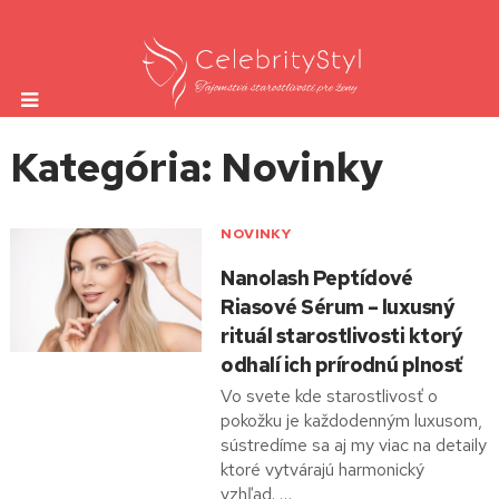
Kategória: Novinky
NOVINKY
Nanolash Peptídové
Riasové Sérum – luxusný
rituál starostlivosti ktorý
odhalí ich prírodnú plnosť
Vo svete kde starostlivosť o
pokožku je každodenným luxusom,
sústredíme sa aj my viac na detaily
ktoré vytvárajú harmonický
vzhľad. …