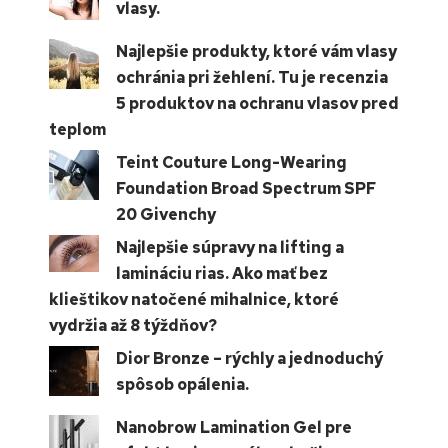
vlasy.
Najlepšie produkty, ktoré vám vlasy
ochránia pri žehlení. Tu je recenzia
5 produktov na ochranu vlasov pred
teplom
Teint Couture Long-Wearing
Foundation Broad Spectrum SPF
20 Givenchy
Najlepšie súpravy na lifting a
lamináciu rias. Ako mať bez
klieštikov natočené mihalnice, ktoré
vydržia až 8 týždňov?
Dior Bronze – rýchly a jednoduchý
spôsob opálenia.
Nanobrow Lamination Gel pre