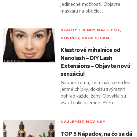
jedinečné možnosti. Objavte
maskaru na obočie, …
BEAUTY TRENDY
,
NAJLEPŠIE
,
NOVINKY
,
UROB SI SÁM
Klastrové mihalnice od
Nanolash – DIY Lash
Extensions – Objavte novú
senzáciu!
Napriek tomu, že mihalnice sú len
jemné chĺpky, dokážu zvýrazniť
pohľad každej ženy. Obvykle sú
však tenké a jemné. Preto …
NAJLEPŠIE
,
NOVINKY
TOP 5 Nápadov, na čo sa dá