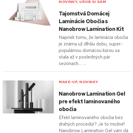
NOVINKY
,
UROB SI SÁM
Tajomstvá Domácej
Laminácie Obočia s
Nanobrow Lamination Kit
Napriek tomu, že laminácia obočia
je známa už dlhšiu dobu, super-
populárnou domácou kúrou sa
stala až v posledných pár
sezónach… …
MAKE-UP
,
NOVINKY
Nanobrow Lamination Gel
pre efekt laminovaného
obočia
Efekt laminovaného obočia bez
drahých procedúr? Je to možné!
Nanobrow Lamination Gel vám dá