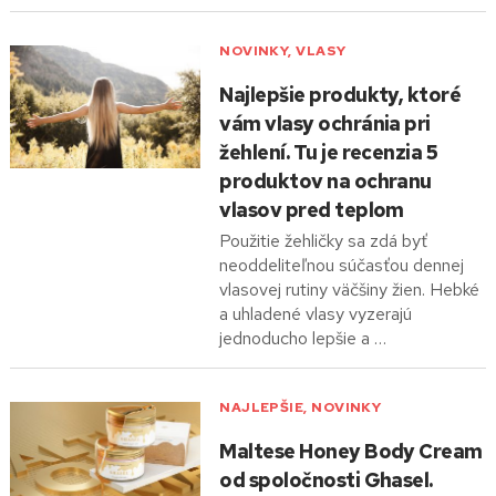
NOVINKY
,
VLASY
Najlepšie produkty, ktoré
vám vlasy ochránia pri
žehlení. Tu je recenzia 5
produktov na ochranu
vlasov pred teplom
Použitie žehličky sa zdá byť
neoddeliteľnou súčasťou dennej
vlasovej rutiny väčšiny žien. Hebké
a uhladené vlasy vyzerajú
jednoducho lepšie a …
NAJLEPŠIE
,
NOVINKY
Maltese Honey Body Cream
od spoločnosti Ghasel.