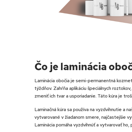
Čo je laminácia oboč
Laminácia obočia je semi-permanentná kozmetic
týždňov. Zahŕňa aplikáciu špeciálnych roztokov
zmeniť ich tvar a usporiadanie. Táto kúra je tro
Laminačná kúra sa používa na vyzdvihnutie a n
vytvarované v žiadanom smere, najčastejšie v
Laminácia pomáha vyzdvihnúť a vytvarovať ho, p