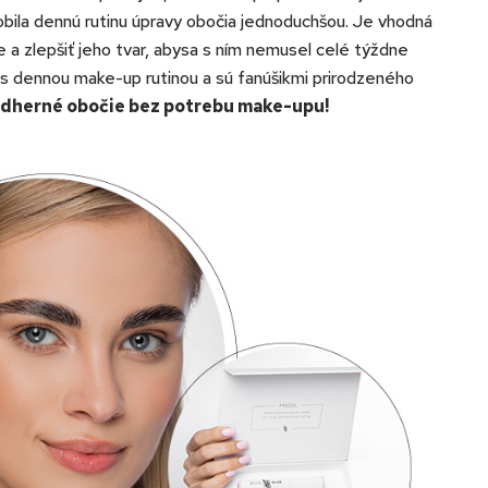
obila dennú rutinu úpravy obočia jednoduchšou. Je vhodná
e a zlepšiť jeho tvar, abysa s ním nemusel celé týždne
pia s dennou make-up rutinou a sú fanúšikmi prirodzeného
dherné obočie bez potrebu make-upu!