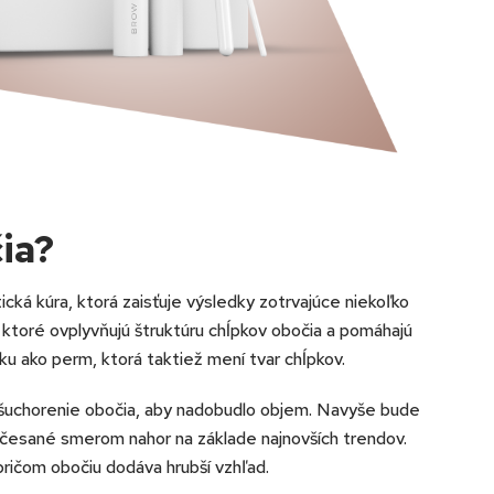
ia?
ká kúra, ktorá zaisťuje výsledky zotrvajúce niekoľko
, ktoré ovplyvňujú štruktúru chĺpkov obočia a pomáhajú
šku ako perm, ktorá taktiež mení tvar chĺpkov.
ašuchorenie obočia, aby nadobudlo objem. Navyše bude
yčesané smerom nahor na základe najnovších trendov.
ričom obočiu dodáva hrubší vzhľad.