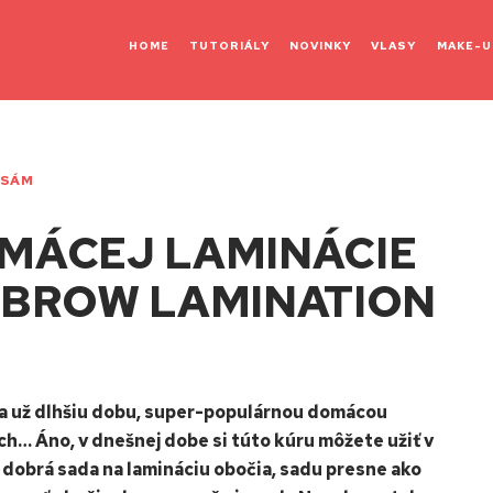
HOME
TUTORIÁLY
NOVINKY
VLASY
MAKE-U
 SÁM
MÁCEJ LAMINÁCIE
OBROW LAMINATION
ma už dlhšiu dobu, super-populárnou domácou
ch… Áno, v dnešnej dobe si túto kúru môžete užiť v
 dobrá sada na lamináciu obočia, sadu presne ako