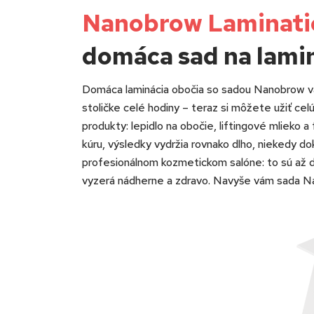
Nanobrow Laminati
domáca sad na lami
Domáca laminácia obočia so sadou Nanobrow vá
stoličke celé hodiny – teraz si môžete užiť cel
produkty: lepidlo na obočie, liftingové mlieko 
kúru, výsledky vydržia rovnako dlho, niekedy dok
profesionálnom kozmetickom salóne: to sú až 
vyzerá nádherne a zdravo. Navyše vám sada Na