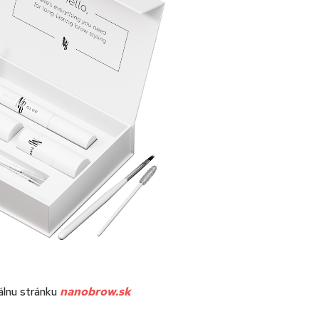
álnu stránku
nanobrow.sk