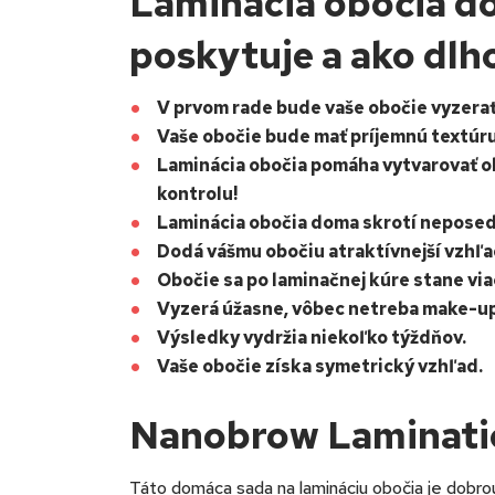
Laminácia obočia d
poskytuje a ako dlh
V prvom rade bude vaše obočie vyzerať 
Vaše obočie bude mať príjemnú textúr
Laminácia obočia pomáha vytvarovať o
kontrolu!
Laminácia obočia doma skrotí neposed
Dodá vášmu obočiu atraktívnejší vzhľa
Obočie sa po laminačnej kúre stane vi
Vyzerá úžasne, vôbec netreba make-up
Výsledky vydržia niekoľko týždňov.
Vaše obočie získa symetrický vzhľad.
Nanobrow Lamination
Táto domáca sada na lamináciu obočia je dobrou