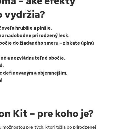
oma – aké efekty
o vydržia?
oveľa hrubšie a plnšie.
u a nadobudne prirodzený lesk.
bočie do žiadaného smeru – získate úplnú
né a nezvládnuteľné obočie.
d.
ac definovaným a objemnejším.
!
 Kit – pre koho je?
 možnosťou pre tých, ktorí túžia po prirodzenej