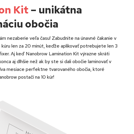
on Kit
– unikátna
náciu obočia
m nezaberie veľa času! Zabudnite na únavné čakanie v
ú kúru len za 20 minút, keďže aplikovať potrebujete len 3
a fixer. Aj keď Nanobrow Lamination Kit výrazne skráti
onca aj dlhšie než ak by ste si dali obočie laminovať v
dva mesiace perfektne tvarovaného obočia, ktoré
nobrow postačí na 10 kúr!