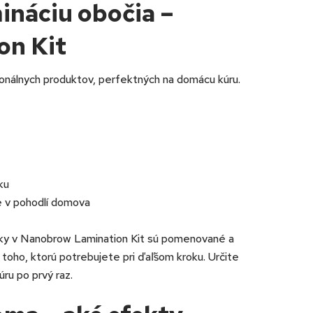
ináciu obočia –
on Kit
onálnych produktov, perfektných na domácu kúru.
ku
e v pohodlí domova
ky v Nanobrow Lamination Kit sú pomenované a
 toho, ktorú potrebujete pri ďaľšom kroku. Určite
ru po prvý raz.