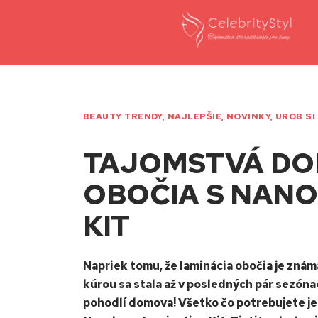
BEAUTY TRENDY
,
NAJLEPŠIE
,
NOVINKY
,
UROB SI
TAJOMSTVÁ DO
OBOČIA S NAN
KIT
Napriek tomu, že laminácia obočia je zná
kúrou sa stala až v posledných pár sezóna
pohodlí domova! Všetko čo potrebujete je