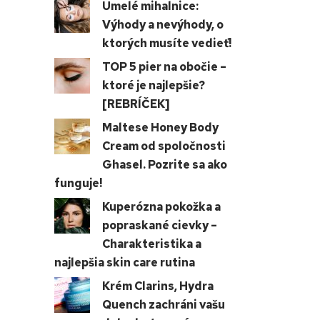
Umelé mihalnice:
Výhody a nevýhody, o
ktorých musíte vedieť!
TOP 5 pier na obočie –
ktoré je najlepšie?
[REBRÍČEK]
Maltese Honey Body
Cream od spoločnosti
Ghasel. Pozrite sa ako
funguje!
Kuperózna pokožka a
popraskané cievky –
Charakteristika a
najlepšia skin care rutina
Krém Clarins, Hydra
Quench zachráni vašu