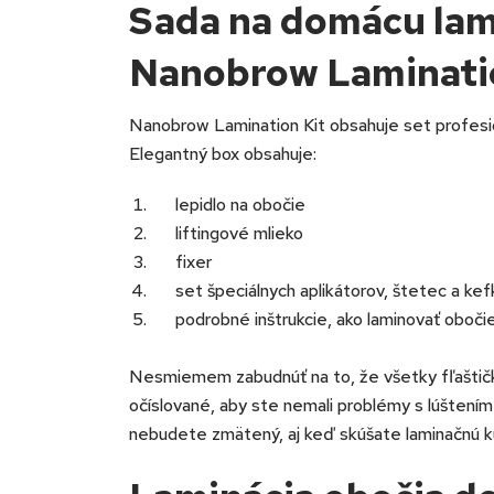
Sada na domácu lam
Nanobrow Laminati
Nanobrow Lamination Kit obsahuje set profesi
Elegantný box obsahuje:
lepidlo na obočie
liftingové mlieko
fixer
set špeciálnych aplikátorov, štetec a kef
podrobné inštrukcie, ako laminovať oboči
Nesmiemem zabudnúť na to, že všetky fľaštič
očíslované, aby ste nemali problémy s lúštením
nebudete zmätený, aj keď skúšate laminačnú kú