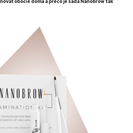
inovať obočie doma a prečo je sada Nanobrow tak