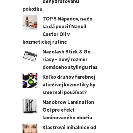
dehydratovanú
pokožku.
TOP 5 Nápadov, na čo
sa dá použiť Nanoil
Castor Oil v
kozmetickej rutine
Nanolash Stick & Go
riasy – nový rozmer
domáceho stylingu rias
Koľko druhov farebnej
a liečivej kozmetiky by
sme mali používať?
Nanobrow Lamination
Gel pre efekt
laminovaného obočia
Klastrové mihalnice od