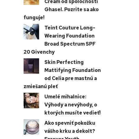
Cream od spoločnosti
Ghasel. Pozrite sa ako
funguje!
Teint Couture Long-
Wearing Foundation
Broad Spectrum SPF
20 Givenchy
Skin Perfecting
Mattifying Foundation
od Celia pre mastnú a
zmiešanú pleť
Umelé mihalnice:
Výhody a nevýhody, o
ktorých musíte vedieť!
Ako spevniť pokožku
vášho krku a dekolt?