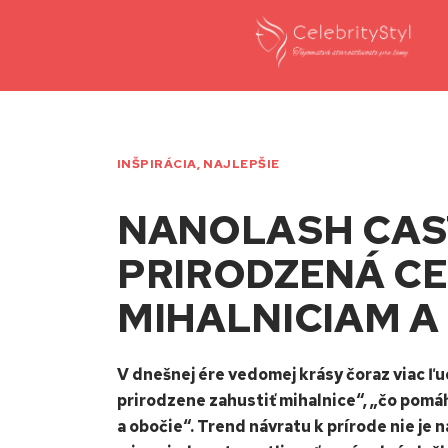
INŠPIRÁCIA
,
NAJLEPŠIE
NANOLASH CAST
PRIRODZENÁ CE
MIHALNICIAM A
V dnešnej ére vedomej krásy čoraz viac ľu
prirodzene zahustiť mihalnice“, „čo pomáha
a obočie“. Trend návratu k prírode nie je 