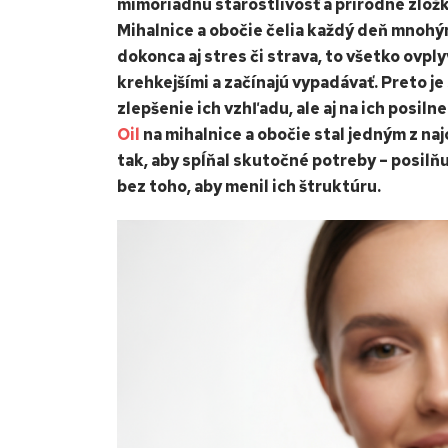
mimoriadnu starostlivosť a prírodné zlož
Mihalnice a obočie čelia každý deň mnohým
dokonca aj stres či strava, to všetko ovpl
krehkejšími a začínajú vypadávať. Preto j
zlepšenie ich vzhľadu, ale aj na ich posil
Oil
na mihalnice a obočie stal jedným z na
tak, aby spĺňal skutočné potreby – posilňu
bez toho, aby menil ich štruktúru.