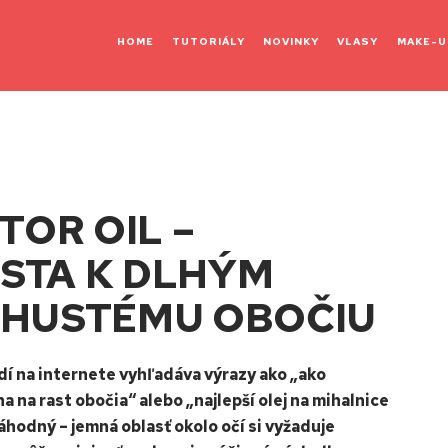
HOME
TUTORIÁLY
NOVINKY
VLASY
MAKE-U
OR OIL –
STA K DLHÝM
 HUSTÉMU OBOČIU
dí na internete vyhľadáva výrazy ako „ako
 na rast obočia“ alebo „najlepší olej na mihalnice
náhodný – jemná oblasť okolo očí si vyžaduje