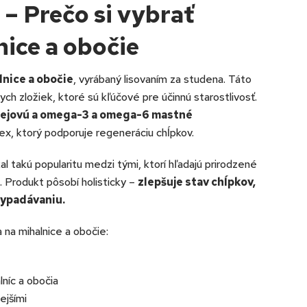
 – Prečo si vybrať
nice a obočie
lnice a obočie
, vyrábaný lisovaním za studena. Táto
 zložiek, ktoré sú kľúčové pre účinnú starostlivosť.
nolejovú a omega-3 a omega-6 mastné
ex, ktorý podporuje regeneráciu chĺpkov.
kal takú popularitu medzi tými, ktorí hľadajú prirodzené
. Produkt pôsobí holisticky –
zlepšuje stav chĺpkov,
vypadávaniu.
 na mihalnice a obočie:
lníc a obočia
ejšími