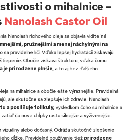
stlivosti o mihalnice –
s
Nanolash Castor Oil
a Nanolash ricínového oleja sa objavia viditeľné
emnejšími, pružnejšími a menej náchylnými na
 sa pravidelne líči. Vďaka lepšej hydratácii získavajú
h štiepenie. Obočie získava štruktúru, vďaka čomu
a je prirodzene plnšie,
a to aj bez ďalšieho
eja na mihalnice a obočie ešte výraznejšie. Pravidelná
rajú, ale skutočne sa zlepšuje ich zdravie. Nanolash
u a posilňuje folikuly,
výsledkom čoho sú mihalnice a
 zatiaľ čo nové chĺpky rastú silnejšie a vyživenejšie.
en vizuálny alebo dočasný. Odráža skutočné zlepšenie
j jeho dĺžke. Pravidelné používanie tiež
prirodzene