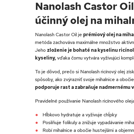
Nanolash Castor Oil
účinný olej na mihal
Nanolash Castor Oil je
prémiový olej na miha
metóda zachováva maximálne množstvo aktívnych
Jeho
zloženie je bohaté na kyselinu ricí
kyseliny,
vďaka čomu vytvára vyživujúci kompl
To je dôvod, prečo si Nanolash ricínový olej zís
spôsoby, ako zvýrazniť svoje mihalnice a obočie
podporuje rast a zabraňuje nadmernému 
Pravidelné používanie Nanolash ricínového oleja
Hĺbkovo hydratuje a vyživuje chĺpky
Posilňuje folikuly a znižuje vypadávanie miha
Robí mihalnice a obočie hustejšími a objemn