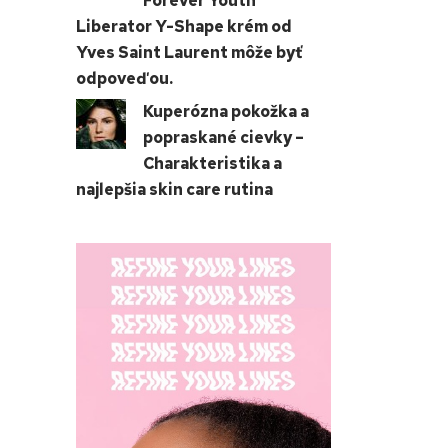
Forever Youth
Liberator Y-Shape krém od
Yves Saint Laurent môže byť
odpoveďou.
Kuperózna pokožka a
popraskané cievky –
Charakteristika a
najlepšia skin care rutina