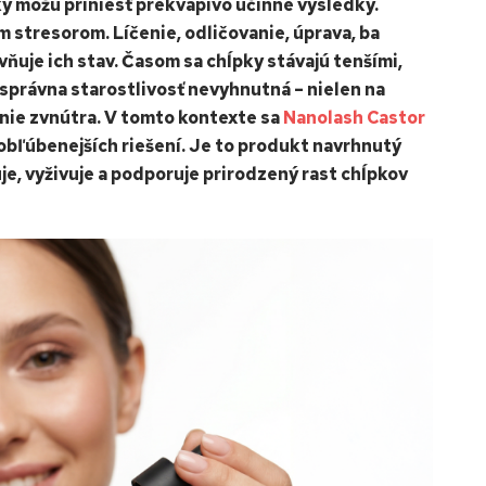
ky môžu priniesť prekvapivo účinné výsledky.
 stresorom. Líčenie, odličovanie, úprava, ba
yvňuje ich stav. Časom sa chĺpky stávajú tenšími,
e správna starostlivosť nevyhnutná – nielen na
nenie zvnútra. V tomto kontexte sa
Nanolash Castor
jobľúbenejších riešení. Je to produkt navrhnutý
je, vyživuje a podporuje prirodzený rast chĺpkov