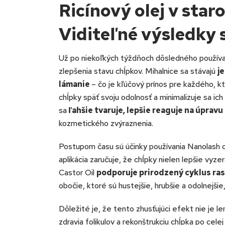
Ricínový olej v staro
Viditeľné výsledky 
Už po niekoľkých týždňoch dôsledného používani
zlepšenia stavu chĺpkov. Mihalnice sa stávajú
j
lámanie
– čo je kľúčový prínos pre každého, kto
chĺpky späť svoju odolnosť a minimalizuje sa ic
sa
ľahšie tvaruje, lepšie reaguje na úpravu 
kozmetického zvýraznenia.
Postupom času sú účinky používania Nanolash ol
aplikácia zaručuje, že chĺpky nielen lepšie vyze
Castor Oil
podporuje prirodzený cyklus rast
obočie, ktoré sú hustejšie, hrubšie a odolnejšie,
Dôležité je, že tento zhusťujúci efekt nie je l
zdravia folikulov a rekonštrukciu chĺpka po cele