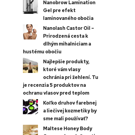
Nanobrow Lamination
Gel pre efekt
laminovaného obočia
Nanolash Castor Oil –
Prirodzená cesta k
dlhým mihalniciam a
hustému obočiu
Najlepšie produkty,
ktoré vám vlasy
ochránia pri žehlení. Tu
je recenzia 5 produktov na
ochranu vlasov pred teplom
Koľko druhov farebnej
a liečivej kozmetiky by
sme mali používať?
Maltese Honey Body