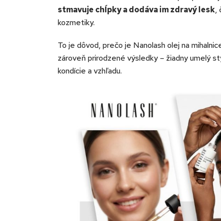
stmavuje chĺpky a dodáva im zdravý lesk
,
kozmetiky.
To je dôvod, prečo je Nanolash olej na mihalnice
zároveň prirodzené výsledky – žiadny umelý sty
kondície a vzhľadu.