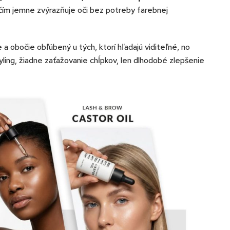
 čím jemne zvýrazňuje oči bez potreby farebnej
 a obočie obľúbený u tých, ktorí hľadajú viditeľné, no
ling, žiadne zaťažovanie chĺpkov, len dlhodobé zlepšenie