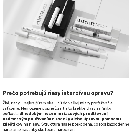
Prečo potrebujú riasy intenzívnu opravu?
Žiaľ, riasy – najkrajší rám oka – sú do veľkej miery preťažené a
zaťažené. Nemôžeme poprieť, že tieto krehké vlasy sa ľahko
poškodia
dlhodobým nosením riasových predlžovaní,
nadmerným používaním riasenky alebo úpravou pomocou
klieštikov na riasy.
Štruktúra rias je poškodená, čo robí každodenné
nanášanie riasenky skutočne náročným.