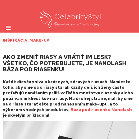
INŠPIRÁCIA
,
MAKE-UP
AKO ZMENIŤ RIASY A VRÁTIŤ IM LESK?
VŠETKO, ČO POTREBUJETE, JE NANOLASH
BÁZA POD RIASENKU!
Každé dievča sníva o krásnych, zdravých riasach. Namiesto
toho, aby sme sa o riasy starali každý deň, ich ženy často
preťažujú nanášaním príliš veľkého množstva riasenky alebo
používaním klieštikov na riasy. Na druhej strane, mali by sme
sa o riasy starať ešte pred nanesením make-upu, a to
výberom vhodných produktov.
Báza pod riasenku Nanolash
je skvelým príkladom!