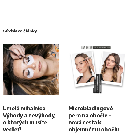
Súvisiace články
Umelé mihalnice:
Microbladingové
Výhody a nevýhody,
pero na obočie –
o ktorých musíte
nová cesta k
vedieť!
objemnému obočiu