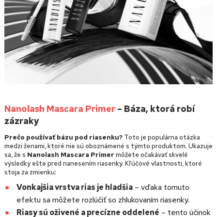
Nanolash Mascara Primer
– Báza, ktorá robí
zázraky
Prečo používať bázu pod riasenku?
Toto je populárna otázka
medzi ženami, ktoré nie sú oboznámené s týmto produktom. Ukazuje
sa, že s
Nanolash Mascara Primer
môžete očakávať skvelé
výsledky ešte pred nanesením riasenky. Kľúčové vlastnosti, ktoré
stoja za zmienku:
Vonkajšia vrstva rias je hladšia
– vďaka tomuto
efektu sa môžete rozlúčiť so zhlukovaním riasenky.
Riasy sú oživené a precízne oddelené
– tento účinok