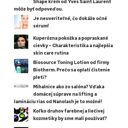
Shape krém od Yves Saint Laurent
môže byť odpoveďou.
Je neuveriteľné, čo dokáže očné
sérum!
Kuperózna pokožka a popraskané
cievky – Charakteristika a najlepšia
skin care rutina
Biosource Toning Lotion od firmy
Biotherm. Prečo sa oplatí čistenie
pleti?
Mihalnice ako zo salóna? Vďaka
domácej súprave na lifting a
lamináciu rias od Nanolash je to možné!
Koľko druhov farebnej a liečivej
kozmetiky by sme mali používať?