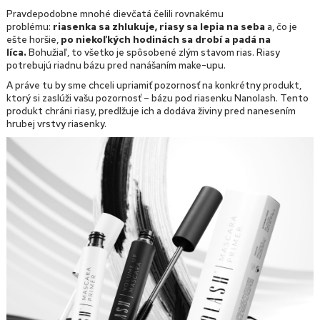
Pravdepodobne mnohé dievčatá čelili rovnakému
problému:
riasenka sa zhlukuje, riasy sa lepia na seba
a, čo je
ešte horšie,
po niekoľkých hodinách sa drobí a padá na
líca.
Bohužiaľ, to všetko je spôsobené zlým stavom rias. Riasy
potrebujú riadnu bázu pred nanášaním make-upu.
A práve tu by sme chceli upriamiť pozornosť na konkrétny produkt,
ktorý si zaslúži vašu pozornosť – bázu pod riasenku Nanolash. Tento
produkt chráni riasy, predlžuje ich a dodáva živiny pred nanesením
hrubej vrstvy riasenky.