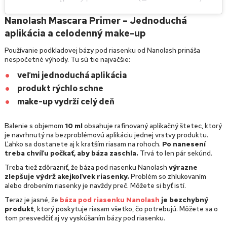
Nanolash Mascara Primer – Jednoduchá
aplikácia a celodenný make-up
Používanie podkladovej bázy pod riasenku od Nanolash prináša
nespočetné výhody. Tu sú tie najväčšie:
veľmi jednoduchá aplikácia
produkt rýchlo schne
make-up vydrží celý deň
Balenie s objemom
10 ml
obsahuje rafinovaný aplikačný štetec, ktorý
je navrhnutý na bezproblémovú aplikáciu jednej vrstvy produktu.
Ľahko sa dostanete aj k kratším riasam na rohoch.
Po nanesení
treba chvíľu počkať, aby báza zaschla.
Trvá to len pár sekúnd.
Treba tiež zdôrazniť, že báza pod riasenku Nanolash
výrazne
zlepšuje výdrž akejkoľvek riasenky.
Problém so zhlukovaním
alebo drobením riasenky je navždy preč. Môžete si byť istí.
Teraz je jasné, že
báza pod riasenku Nanolash
je bezchybný
produkt
, ktorý poskytuje riasam všetko, čo potrebujú. Môžete sa o
tom presvedčiť aj vy vyskúšaním bázy pod riasenku.