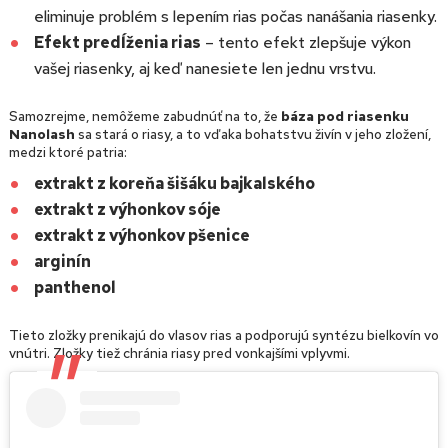
eliminuje problém s lepením rias počas nanášania riasenky.
Efekt predĺženia rias
– tento efekt zlepšuje výkon
vašej riasenky, aj keď nanesiete len jednu vrstvu.
Samozrejme, nemôžeme zabudnúť na to, že
báza pod riasenku
Nanolash
sa stará o riasy, a to vďaka bohatstvu živín v jeho zložení,
medzi ktoré patria:
extrakt z koreňa šišáku bajkalského
extrakt z výhonkov sóje
extrakt z výhonkov pšenice
arginín
panthenol
Tieto zložky prenikajú do vlasov rias a podporujú syntézu bielkovín vo
vnútri. Zložky tiež chránia riasy pred vonkajšími vplyvmi.