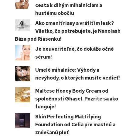
cesta k dlhým mihalniciam a
hustému obočiu
Ako zmeniť riasy a vrátiť im lesk?
Všetko, čo potrebujete, je Nanolash
Báza pod Riasenku!
Je neuveriteľné, čo dokáže očné
sérum!
Umelé mihalnice: Výhody a
nevýhody, o ktorých musíte vedieť!
Maltese Honey Body Cream od
spoločnosti Ghasel. Pozrite sa ako
funguje!
Skin Perfecting Mattifying
Foundation od Celia pre mastnú a
zmiešanú pleť