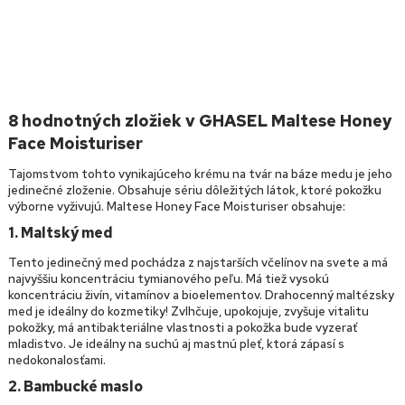
8 hodnotných zložiek v GHASEL Maltese Honey
Face Moisturiser
Tajomstvom tohto vynikajúceho krému na tvár na báze medu je jeho
jedinečné zloženie. Obsahuje sériu dôležitých látok, ktoré pokožku
výborne vyživujú. Maltese Honey Face Moisturiser obsahuje:
1. Maltský med
Tento jedinečný med pochádza z najstarších včelínov na svete a má
najvyššiu koncentráciu tymianového peľu. Má tiež vysokú
koncentráciu živín, vitamínov a bioelementov. Drahocenný maltézsky
med je ideálny do kozmetiky! Zvlhčuje, upokojuje, zvyšuje vitalitu
pokožky, má antibakteriálne vlastnosti a pokožka bude vyzerať
mladistvo. Je ideálny na suchú aj mastnú pleť, ktorá zápasí s
nedokonalosťami.
2. Bambucké maslo