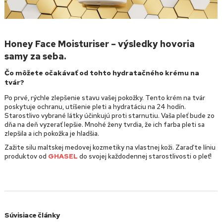
Honey Face Moisturiser – výsledky hovoria
samy za seba.
Čo môžete očakávať od tohto hydratačného krému na
tvár?
Po prvé, rýchle zlepšenie stavu vašej pokožky. Tento krém na tvár
poskytuje ochranu, utíšenie pleti a hydratáciu na 24 hodín.
Starostlivo vybrané látky účinkujú proti starnutiu. Vaša pleť bude zo
dňa na deň vyzerať lepšie. Mnohé ženy tvrdia, že ich farba pleti sa
zlepšila a ich pokožka je hladšia.
Zažite silu maltskej medovej kozmetiky na vlastnej koži. Zaraďte líniu
produktov od
GHASEL
do svojej každodennej starostlivosti o pleť!
Súvisiace články