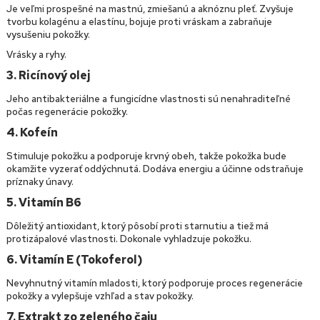
Je veľmi prospešné na mastnú, zmiešanú a aknóznu pleť. Zvyšuje
tvorbu kolagénu a elastínu, bojuje proti vráskam a zabraňuje
vysušeniu pokožky.
Vrásky a ryhy.
3. Ricínový olej
Jeho antibakteriálne a fungicídne vlastnosti sú nenahraditeľné
počas regenerácie pokožky.
4. Kofeín
Stimuluje pokožku a podporuje krvný obeh, takže pokožka bude
okamžite vyzerať oddýchnutá. Dodáva energiu a účinne odstraňuje
príznaky únavy.
5. Vitamín B6
Dôležitý antioxidant, ktorý pôsobí proti starnutiu a tiež má
protizápalové vlastnosti. Dokonale vyhladzuje pokožku.
6. Vitamín E (Tokoferol)
Nevyhnutný vitamín mladosti, ktorý podporuje proces regenerácie
pokožky a vylepšuje vzhľad a stav pokožky.
7. Extrakt zo zeleného čaju