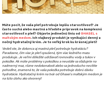
Máte pocit, že vaša pleť potrebuje lepšiu starostlivosť? Je
často suchá alebo mastná a hľadáte prípravok na komplexnú
starostlivosť o pleť? Objavte jedinečnú líniu od
GHASEL s
maltským medom
. Ich vlajkový produkt je vynikajúci denný a
nočný hydratačný krém. Je to veľký krok ku krásnej pleti!
Vedeli ste, že dokonca aj mastná pleť potrebuje hydratáciu?
Paradoxne, čím viac je pleť vysušená, tým viac kožného mazu
produkuje. Je veľmi dôležité udržiavať rovnováhu vody a tukov v
pokožke. Ak máte problémy s pokožkou a neustále sa sťažujete na
nadmerný maz, rôzne nedokonalosti alebo sa jednoducho necítite
pohodlne, znamená to, že vaša pokožka potrebuje dobrú dávku
hydratácie. Hydratačný krém na tvár od Ghasel s maltským medom je
na túto úlohu ako stvorený!