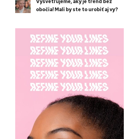
Vysvetľujeme, aký je trend bez
obočia! Mali by ste to urobiť aj vy?