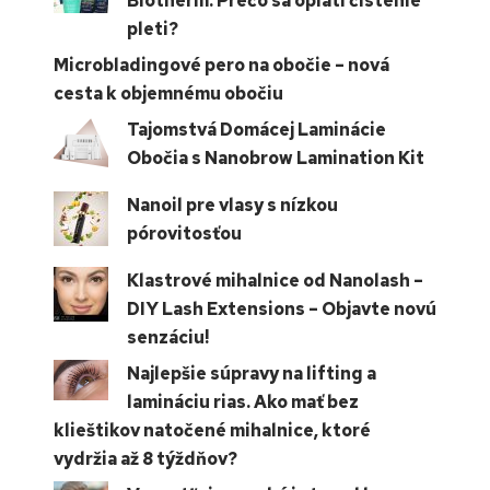
Biotherm. Prečo sa oplatí čistenie
pleti?
Microbladingové pero na obočie – nová
cesta k objemnému obočiu
Tajomstvá Domácej Laminácie
Obočia s Nanobrow Lamination Kit
Nanoil pre vlasy s nízkou
pórovitosťou
Klastrové mihalnice od Nanolash –
DIY Lash Extensions – Objavte novú
senzáciu!
Najlepšie súpravy na lifting a
lamináciu rias. Ako mať bez
klieštikov natočené mihalnice, ktoré
vydržia až 8 týždňov?