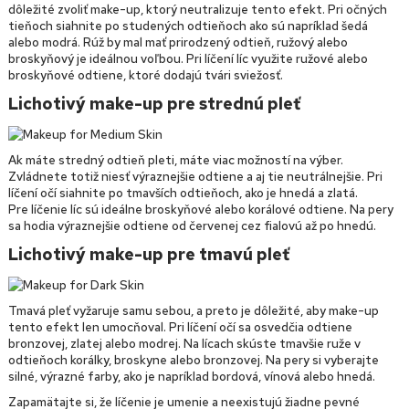
dôležité zvoliť make-up, ktorý neutralizuje tento efekt. Pri očných
tieňoch siahnite po studených odtieňoch ako sú napríklad šedá
alebo modrá. Rúž by mal mať prirodzený odtieň, ružový alebo
broskyňový je ideálnou voľbou. Pri líčení líc využite ružové alebo
broskyňové odtiene, ktoré dodajú tvári sviežosť.
Lichotivý make-up pre strednú pleť
Ak máte stredný odtieň pleti, máte viac možností na výber.
Zvládnete totiž niesť výraznejšie odtiene a aj tie neutrálnejšie. Pri
líčení očí siahnite po tmavších odtieňoch, ako je hnedá a zlatá.
Pre líčenie líc sú ideálne broskyňové alebo korálové odtiene. Na pery
sa hodia výraznejšie odtiene od červenej cez fialovú až po hnedú.
Lichotivý make-up pre tmavú pleť
Tmavá pleť vyžaruje samu sebou, a preto je dôležité, aby make-up
tento efekt len umocňoval. Pri líčení očí sa osvedčia odtiene
bronzovej, zlatej alebo modrej. Na lícach skúste tmavšie ruže v
odtieňoch korálky, broskyne alebo bronzovej. Na pery si vyberajte
silné, výrazné farby, ako je napríklad bordová, vínová alebo hnedá.
Zapamätajte si, že líčenie je umenie a neexistujú žiadne pevné