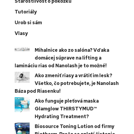
Starostlivosť o pokožku
Tutoriály
Urob si sám
Vlasy
Mihalnice ako zo salóna? Vďaka
domácej súprave na lifting a
lamináciu rias od Nanolash je to možné!
Ako zmeniť riasy a vrátiť im lesk?
Všetko, čo potrebujete, je Nanolash
Báza pod Riasenku!
Ako funguje pleťová maska
Glamglow THIRSTYMUD™
Hydrating Treatment?
Biosource Toning Lotion od firmy