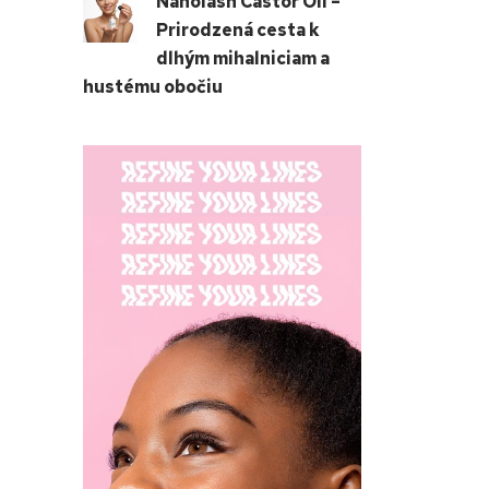
Nanolash Castor Oil –
Prirodzená cesta k
dlhým mihalniciam a
hustému obočiu