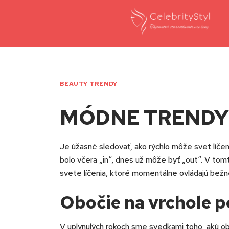
BEAUTY TRENDY
MÓDNE TRENDY A
Je úžasné sledovať, ako rýchlo môže svet líče
bolo včera „in“, dnes už môže byť „out“. V to
svete líčenia, ktoré momentálne ovládajú bežné
Obočie na vrchole p
V uplynulých rokoch sme svedkami toho, akú obr