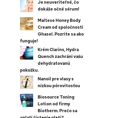
Je neuveriteľné, čo
dokáže očné sérum!
Maltese Honey Body
Cream od spoločnosti
Ghasel. Pozrite sa ako
funguje!
Krém Clarins, Hydra
Quench zachráni vašu
dehydratovanú
pokožku.
Nanoil pre vlasy s
nízkou pórovitosťou
Biosource Toning
Lotion od firmy
Biotherm. Prečo sa
oplatí čistenie pleti?