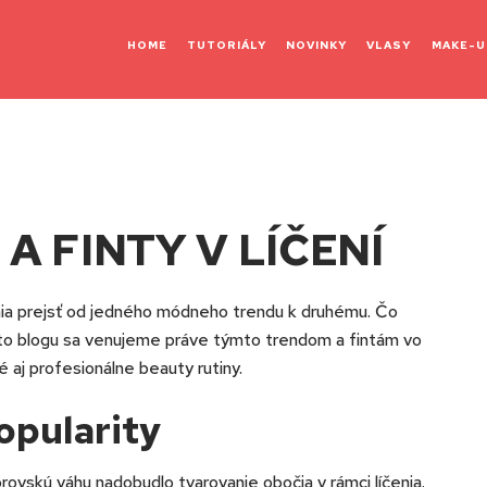
HOME
TUTORIÁLY
NOVINKY
VLASY
MAKE-U
 FINTY V LÍČENÍ
nia prejsť od jedného módneho trendu k druhému. Čo
mto blogu sa venujeme práve týmto trendom a fintám vo
 aj profesionálne beauty rutiny.
opularity
ovskú váhu nadobudlo tvarovanie obočia v rámci líčenia.