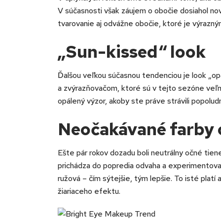
V súčasnosti však záujem o obočie dosiahol no
tvarovanie aj odvážne obočie, ktoré je výrazn
„Sun-kissed“ look
Ďalšou veľkou súčasnou tendenciou je look „o
a zvýrazňovačom, ktoré sú v tejto sezóne veľm
opálený výzor, akoby ste práve strávili popoludn
Neočakávané farby 
Ešte pár rokov dozadu boli neutrálny očné tie
prichádza do popredia odvaha a experimentovan
ružová – čím sýtejšie, tým lepšie. To isté platí
žiariaceho efektu.