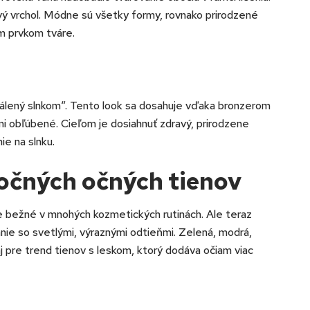
vý vrchol. Módne sú všetky formy, rovnako prirodzené
ým prvkom tváre.
pálený slnkom“. Tento look sa dosahuje vďaka bronzerom
i obľúbené. Cieľom je dosiahnuť zdravý, prirodzene
ie na slnku.
očných očných tienov
ne bežné v mnohých kozmetických rutinách. Ale teraz
ie so svetlými, výraznými odtieňmi. Zelená, modrá,
 aj pre trend tienov s leskom, ktorý dodáva očiam viac