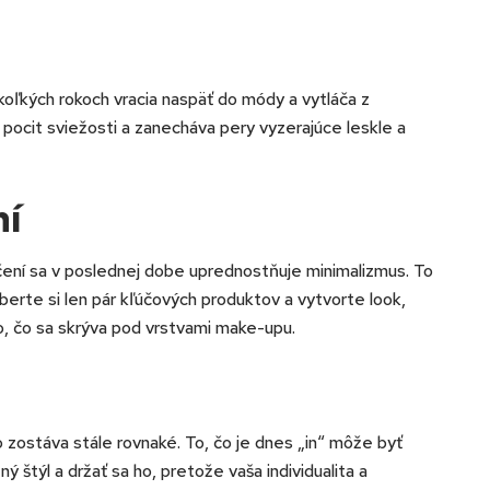
koľkých rokoch vracia naspäť do módy a vytláča z
 pocit sviežosti a zanecháva pery vyzerajúce leskle a
ní
íčení sa v poslednej dobe uprednostňuje minimalizmus. To
berte si len pár kľúčových produktov a vytvorte look,
to, čo sa skrýva pod vrstvami make-upu.
o zostáva stále rovnaké. To, čo je dnes „in“ môže byť
tný štýl a držať sa ho, pretože vaša individualita a