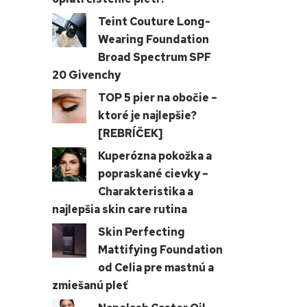
Teint Couture Long-
Wearing Foundation
Broad Spectrum SPF
20 Givenchy
TOP 5 pier na obočie –
ktoré je najlepšie?
[REBRÍČEK]
Kuperózna pokožka a
popraskané cievky –
Charakteristika a
najlepšia skin care rutina
Skin Perfecting
Mattifying Foundation
od Celia pre mastnú a
zmiešanú pleť