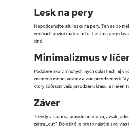
Lesk na pery
Nepodceňujte silu lesku na pery. Ten sa po nie
vedúcich pozícií matné rúže. Lesk na pery dáva
plné.
Minimalizmus v líče
Podobne ako v mnohých iných oblastiach, aj v l
znamená menej vrstiev a viac prirodzenosti. Vy
ktorý zdôrazní vašu prirodzenú krásu, a nielen 
Záver
Trendy v líčení sa pravidelne menia, avšak jedn
zajtra „out“. Dôležité je preto nájsť si svoj vlas