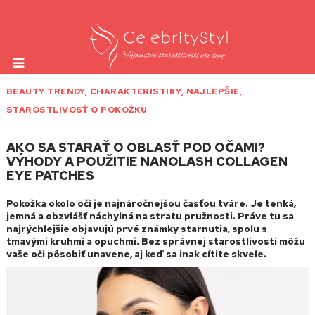
BEAUTY TRENDY
,
CHARAKTERISTIKY
,
NAJLEPŠIE
,
STAROSTLIVOSŤ O POKOŽKU
AKO SA STARAŤ O OBLASŤ POD OČAMI?
VÝHODY A POUŽITIE NANOLASH COLLAGEN
EYE PATCHES
Pokožka okolo očí je najnáročnejšou časťou tváre. Je tenká,
jemná a obzvlášť náchylná na stratu pružnosti. Práve tu sa
najrýchlejšie objavujú prvé známky starnutia, spolu s
tmavými kruhmi a opuchmi. Bez správnej starostlivosti môžu
vaše oči pôsobiť unavene, aj keď sa inak cítite skvele.