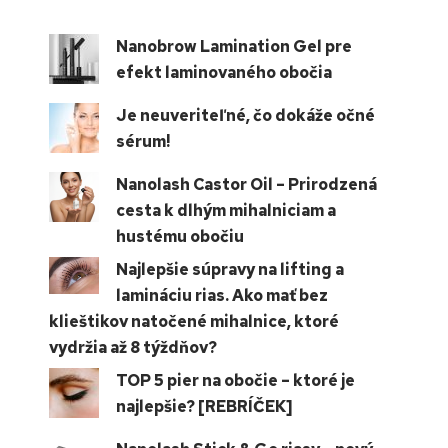
Nanobrow Lamination Gel pre
efekt laminovaného obočia
Je neuveriteľné, čo dokáže očné
sérum!
Nanolash Castor Oil – Prirodzená
cesta k dlhým mihalniciam a
hustému obočiu
Najlepšie súpravy na lifting a
lamináciu rias. Ako mať bez
klieštikov natočené mihalnice, ktoré
vydržia až 8 týždňov?
TOP 5 pier na obočie – ktoré je
najlepšie? [REBRÍČEK]