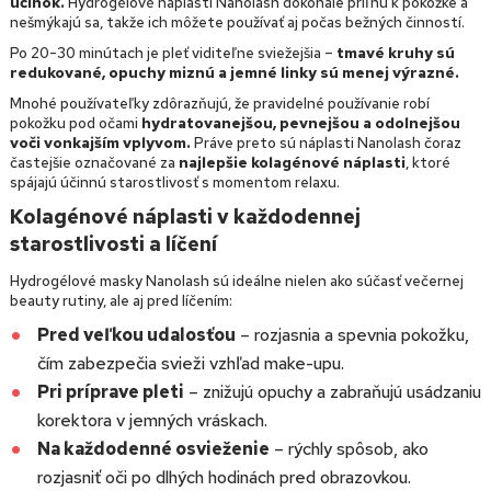
účinok.
Hydrogélové náplasti Nanolash dokonale priľnú k pokožke a
nešmýkajú sa, takže ich môžete používať aj počas bežných činností.
Po 20-30 minútach je pleť viditeľne sviežejšia –
tmavé kruhy sú
redukované, opuchy miznú a jemné linky sú menej výrazné.
Mnohé používateľky zdôrazňujú, že pravidelné používanie robí
pokožku pod očami
hydratovanejšou, pevnejšou a odolnejšou
voči vonkajším vplyvom.
Práve preto sú náplasti Nanolash čoraz
častejšie označované za
najlepšie kolagénové náplasti
, ktoré
spájajú účinnú starostlivosť s momentom relaxu.
Kolagénové náplasti v každodennej
starostlivosti a líčení
Hydrogélové masky Nanolash sú ideálne nielen ako súčasť večernej
beauty rutiny, ale aj pred líčením:
Pred veľkou udalosťou
– rozjasnia a spevnia pokožku,
čím zabezpečia svieži vzhľad make-upu.
Pri príprave pleti
– znižujú opuchy a zabraňujú usádzaniu
korektora v jemných vráskach.
Na každodenné osvieženie
– rýchly spôsob, ako
rozjasniť oči po dlhých hodinách pred obrazovkou.