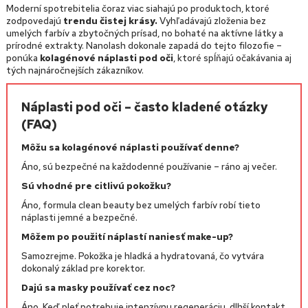
Moderní spotrebitelia čoraz viac siahajú po produktoch, ktoré
zodpovedajú
trendu čistej krásy.
Vyhľadávajú zloženia bez
umelých farbív a zbytočných prísad, no bohaté na aktívne látky a
prírodné extrakty. Nanolash dokonale zapadá do tejto filozofie –
ponúka
kolagénové náplasti pod oči
, ktoré spĺňajú očakávania aj
tých najnáročnejších zákazníkov.
Náplasti pod oči – často kladené otázky
(FAQ)
Môžu sa kolagénové náplasti používať denne?
Áno, sú bezpečné na každodenné používanie – ráno aj večer.
Sú vhodné pre citlivú pokožku?
Áno, formula clean beauty bez umelých farbív robí tieto
náplasti jemné a bezpečné.
Môžem po použití náplastí naniesť make-up?
Samozrejme. Pokožka je hladká a hydratovaná, čo vytvára
dokonalý základ pre korektor.
Dajú sa masky používať cez noc?
Áno. Keď pleť potrebuje intenzívnu regeneráciu, dlhší kontakt