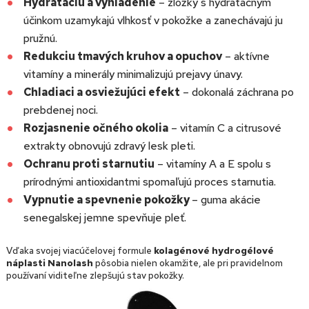
Hydratáciu a vyhladenie
– zložky s hydratačným
účinkom uzamykajú vlhkosť v pokožke a zanechávajú ju
pružnú.
Redukciu tmavých kruhov a opuchov
– aktívne
vitamíny a minerály minimalizujú prejavy únavy.
Chladiaci a osviežujúci efekt
– dokonalá záchrana po
prebdenej noci.
Rozjasnenie očného okolia
– vitamín C a citrusové
extrakty obnovujú zdravý lesk pleti.
Ochranu proti starnutiu
– vitamíny A a E spolu s
prírodnými antioxidantmi spomaľujú proces starnutia.
Vypnutie a spevnenie pokožky
– guma akácie
senegalskej jemne spevňuje pleť.
Vďaka svojej viacúčelovej formule
kolagénové hydrogélové
náplasti Nanolash
pôsobia nielen okamžite, ale pri pravidelnom
používaní viditeľne zlepšujú stav pokožky.